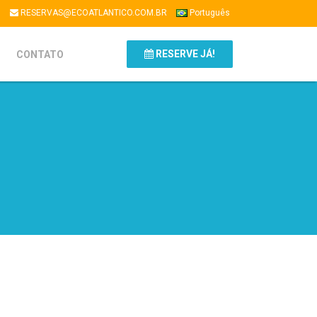
1
RESERVAS@ECOATLANTICO.COM.BR
Português
RESERVE JÁ!
CONTATO