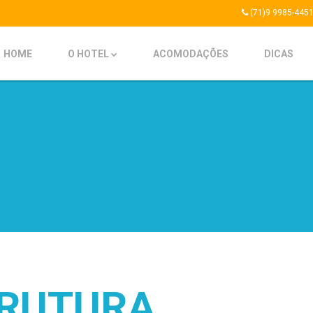
(71)9 9985-445
HOME
O HOTEL
ACOMODAÇÕES
DICAS
TRUTURA