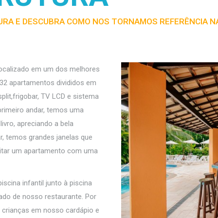
RA E DESCUBRA COMO NOS TORNAMOS REFERÊNCIA N
 localizado em um dos melhores
 32 apartamentos divididos em
plit,frigobar, TV LCD e sistema
 primeiro andar, temos uma
ivro, apreciando a bela
, temos grandes janelas que
icitar um apartamento com uma
ina infantil junto à piscina
ado de nosso restaurante. Por
 crianças em nosso cardápio e